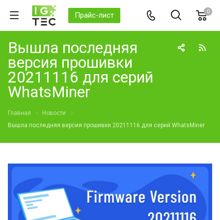
0
Прайс-лист
Вышла последняя
версия прошивки
20211116 для серий
WhatsMiner
Главная
Новости
Вышла последняя версия прошивки 20211116 для серий WhatsMiner