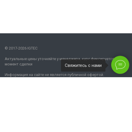
© 2017-2026 IGTEC
Актуальные цены уточняйте у менеджера, курс фиксируется на
момент сделки
Свяжитесь с нами
Информация на сайте не является публичной офертой.
Наши контакты
8 800 770 08 62
info@igtec.ru
Москва, Бережковская набережная, дом 20