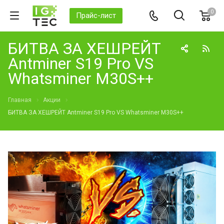
0
Прайс-лист
БИТВА ЗА ХЕШРЕЙТ
Antminer S19 Pro VS
Whatsminer M30S++
Главная
Акции
БИТВА ЗА ХЕШРЕЙТ Antminer S19 Pro VS Whatsminer M30S++