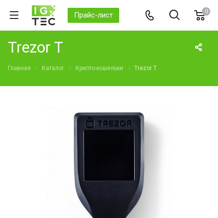
0
Прайс-лист
Trezor T
Главная
Каталог
Крипто-кошельки
Trezor T