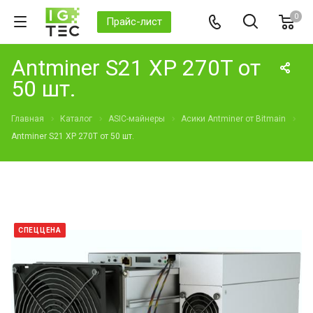
0
Прайс-лист
Antminer S21 XP 270T от
50 шт.
Главная
Каталог
ASIC-майнеры
Асики Antminer от Bitmain
Antminer S21 XP 270T от 50 шт.
СПЕЦЦЕНА