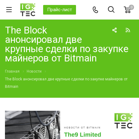
0
Прайс-лист
The Block
анонсировал две
крупные сделки по закупке
майнеров от Bitmain
Главная
Новости
The Block анонсировал две крупные сделки по закупке майнеров от
Bitmain