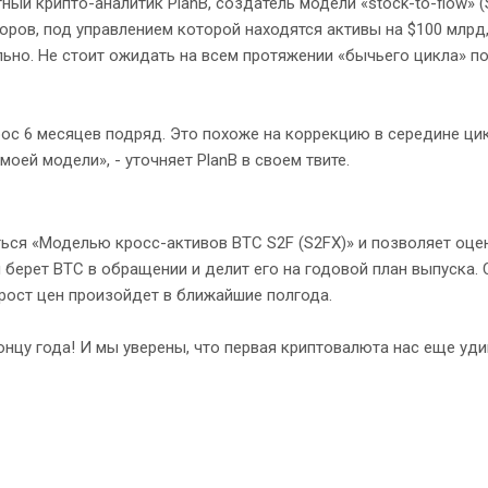
ный крипто-аналитик PlanB, создатель модели «stock-to-flow» 
оров, под управлением которой находятся активы на $100 млрд,
ьно. Не стоит ожидать на всем протяжении «бычьего цикла» 
 рос 6 месяцев подряд. Это похоже на коррекцию в середине цик
оей модели», - уточняет PlanB в своем твите.
аться «Моделью кросс-активов BTC S2F (S2FX)» и позволяет оце
берет BTC в обращении и делит его на годовой план выпуска.
 рост цен произойдет в ближайшие полгода.
онцу года! И мы уверены, что первая криптовалюта нас еще удив