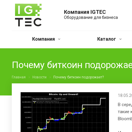
Компания IGTEC
Оборудование для бизнеса
Компания
Каталог
Почему биткоин подорожае
Главная
Новости
Почему биткоин подорожает?
18.05.
В сере
такие 
Bloomb