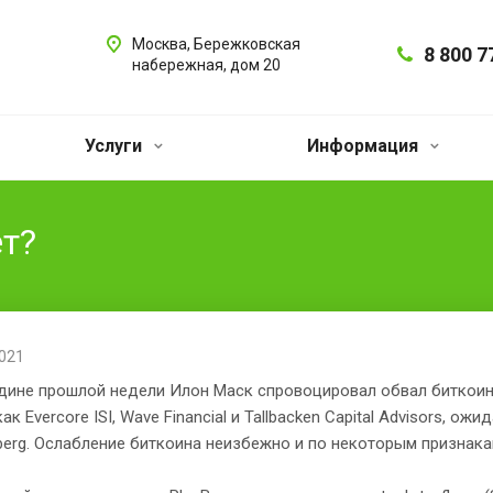
Москва, Бережковская
8 800 7
набережная, дом 20
Услуги
Информация
т?
2021
дине прошлой недели Илон Маск спровоцировал обвал биткоина
как Evercore ISI, Wave Financial и Tallbacken Capital Advisors, 
erg. Ослабление биткоина неизбежно и по некоторым признака