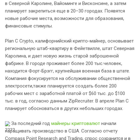
в Северной Каролине, Вайоминге и Висконсине, а затем
планирует закрепиться еще в 20–30 городах. Появятся
новые рабочие места, возможности для образования,
финансовые стимулы.
Plan C Crypto, калифорнийский крипто-майнер, основывает
региональную штаб-квартиру в Фейетвилле, штат Северная
Каролина, и дает новую жизнь старой заброшенной
фабрике. В городе проживает более 200 тыс.человек,
находится Форт-Брэгг, крупнейшая военная база в штате.
Компания фокусируется на обслуживании общественной
электросети,также планируется создать более 200
рабочих мест с заработной платой от $60 тыс. до $100
тыс. в год, согласно данным ZipRecruiter. В апреле Plan C
планирует обосноваться в других небольших городах.
За последний год
майнеры криптовалют
начали
наращивать производство в США. Согласно отчету
Compass Point Research and Trading, спрос сохранится и в