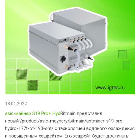
18.01.2022
asic-майнер S19 Pro+ Hyd
Bitmain представил
новый /product/asic-maynery/bitmain/antminer-s19-pro-
hydro-177t-ot-190-sht/ с технологией водяного охлаждения
и повышенным хешрейтом. Его хешрейт будет достигать