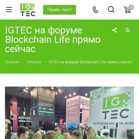
0
Прайс-лист
IGTEC на форуме
Blockchain Life прямо
сейчас
Главная
Новости
IGTEC на форуме Blockchain Life прямо сейчас