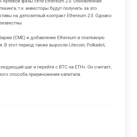
к нулевой фазы сети Ethereum 2.0. Обновленная
кинга, т.е. инвесторы будут получать за это
тивы на депозитный контракт Ethereum 2.0. Однако
еизвестны.
биржи (CME) и добавление Ethereum в платежную
 В этот период также выросли Litecoin, Polkadot,
следующий шаг и перейти с BTC на ETH». Он считает,
ного способа приумножения капитала.