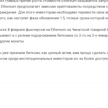
из главных причин роста стоимости Ethereum называется запус
 Ethereum предполагает эмиссию криптовалюты посредством сте
раждение. Для этого инвесторам необходимо перевести свои ак
ого, как наступит фаза обновления 1.5, точные сроки которой н
уске 8 февраля фьючерсов на Ethereum на Чикагской товарной 
ывают и с резким подорожанием биткоина со 2-го на 3-е января.
 другие монеты.
ы уже признали биткоин, как ценный актив, вам проще сделать 
осом среди институциональных инвесторов из-за более доступ