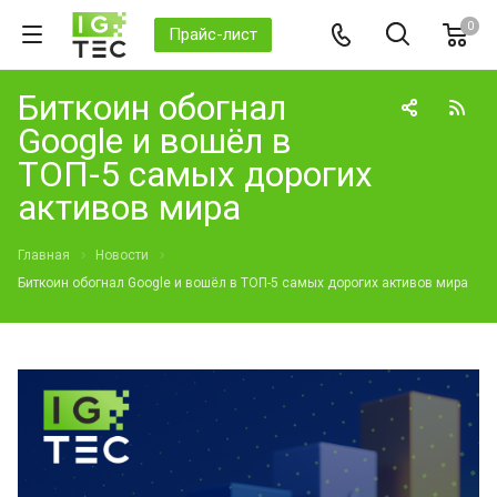
0
Прайс-лист
Биткоин обогнал
Google и вошёл в
ТОП-5 самых дорогих
активов мира
Главная
Новости
Биткоин обогнал Google и вошёл в ТОП-5 самых дорогих активов мира