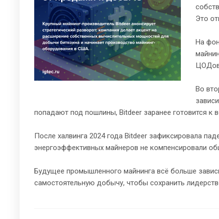
собств
Это от
На фон
майнин
ЦОДов,
Во вто
зависи
попадают под пошлины, Bitdeer заранее готовится к
После халвинга 2024 года Bitdeer зафиксировала пад
энергоэффективных майнеров не компенсировали об
Будущее промышленного майнинга всё больше зависи
самостоятельную добычу, чтобы сохранить лидерство