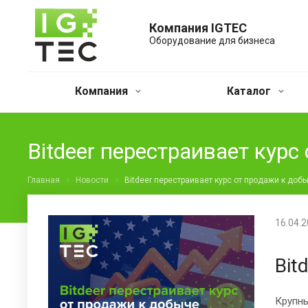
Компания IGTEC
Оборудование для бизнеса
Компания
Каталог
Bitdeer перестраивает курс
Главная
Новости
Bitdeer перестраивает курс от продажи к доб
16.04.
Bit
Крупны