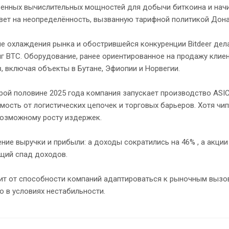
енных вычислительных мощностей для добычи биткоина и нач
вет на неопределённость, вызванную тарифной политикой Дона
е охлаждения рынка и обострившейся конкуренции Bitdeer дел
г BTC. Оборудование, ранее ориентированное на продажу клие
 включая объекты в Бутане, Эфиопии и Норвегии.
рой половине 2025 года компания запускает производство ASI
мость от логистических цепочек и торговых барьеров. Хотя чи
 возможному росту издержек.
ение выручки и прибыли: а доходы сократились на 46% , а акци
щий спад доходов.
т от способности компаний адаптироваться к рыночным вызова
 в условиях нестабильности.