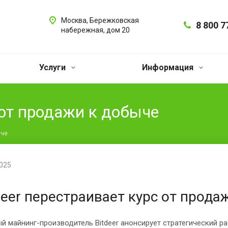
Москва, Бережковская
8 800 7
набережная, дом 20
Услуги
Информация
 от продажи к добыче
ыче
2025
deer перестраивает курс от прода
й майнинг-производитель Bitdeer анонсирует стратегический р